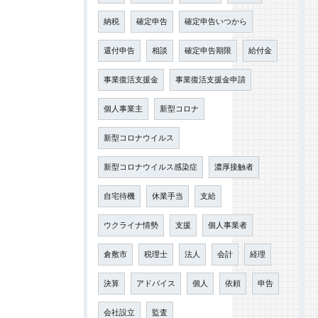
納税
確定申告
確定申告いつから
還付申告
相談
確定申告期限
給付金
事業復活支援金
事業復活支援金申請
個人事業主
新型コロナ
新型コロナウイルス
新型コロナウイルス感染症
濃厚接触者
自宅待機
休業手当
支給
ウクライナ情勢
支援
個人事業者
倉敷市
税理士
法人
会計
経理
決算
アドバイス
個人
依頼
申告
会社設立
監査