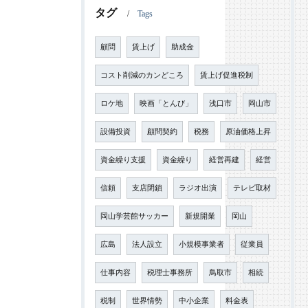
タグ
Tags
顧問
賃上げ
助成金
コスト削減のカンどころ
賃上げ促進税制
ロケ地
映画「とんび」
浅口市
岡山市
設備投資
顧問契約
税務
原油価格上昇
資金繰り支援
資金繰り
経営再建
経営
信頼
支店閉鎖
ラジオ出演
テレビ取材
岡山学芸館サッカー
新規開業
岡山
広島
法人設立
小規模事業者
従業員
仕事内容
税理士事務所
鳥取市
相続
税制
世界情勢
中小企業
料金表