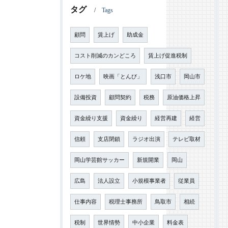
タグ
Tags
顧問
賃上げ
助成金
コスト削減のカンどころ
賃上げ促進税制
ロケ地
映画「とんび」
浅口市
岡山市
設備投資
顧問契約
税務
原油価格上昇
資金繰り支援
資金繰り
経営再建
経営
信頼
支店閉鎖
ラジオ出演
テレビ取材
岡山学芸館サッカー
新規開業
岡山
広島
法人設立
小規模事業者
従業員
仕事内容
税理士事務所
鳥取市
相続
税制
世界情勢
中小企業
料金表