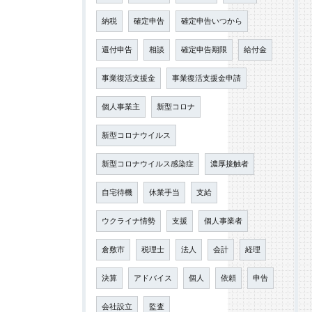
納税
確定申告
確定申告いつから
還付申告
相談
確定申告期限
給付金
事業復活支援金
事業復活支援金申請
個人事業主
新型コロナ
新型コロナウイルス
新型コロナウイルス感染症
濃厚接触者
自宅待機
休業手当
支給
ウクライナ情勢
支援
個人事業者
倉敷市
税理士
法人
会計
経理
決算
アドバイス
個人
依頼
申告
会社設立
監査