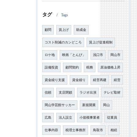
タグ
Tags
顧問
賃上げ
助成金
コスト削減のカンどころ
賃上げ促進税制
ロケ地
映画「とんび」
浅口市
岡山市
設備投資
顧問契約
税務
原油価格上昇
資金繰り支援
資金繰り
経営再建
経営
信頼
支店閉鎖
ラジオ出演
テレビ取材
岡山学芸館サッカー
新規開業
岡山
広島
法人設立
小規模事業者
従業員
仕事内容
税理士事務所
鳥取市
相続