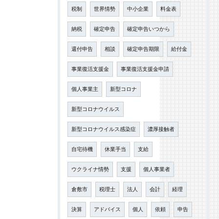
税制
世界情勢
中小企業
料金表
納税
確定申告
確定申告いつから
還付申告
相談
確定申告期限
給付金
事業復活支援金
事業復活支援金申請
個人事業主
新型コロナ
新型コロナウイルス
新型コロナウイルス感染症
濃厚接触者
自宅待機
休業手当
支給
ウクライナ情勢
支援
個人事業者
倉敷市
税理士
法人
会計
経理
決算
アドバイス
個人
依頼
申告