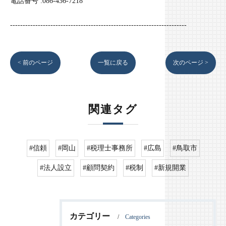
電話番号 :086-436-7218
----------------------------------------------------------------------
< 前のページ
一覧に戻る
次のページ >
関連タグ
#信頼
#岡山
#税理士事務所
#広島
#鳥取市
#法人設立
#顧問契約
#税制
#新規開業
カテゴリー
Categories