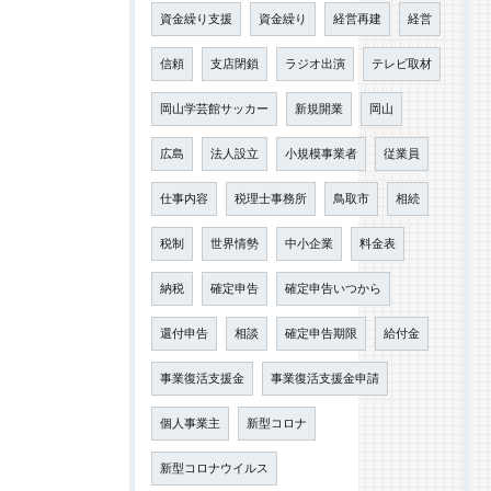
資金繰り支援
資金繰り
経営再建
経営
信頼
支店閉鎖
ラジオ出演
テレビ取材
岡山学芸館サッカー
新規開業
岡山
広島
法人設立
小規模事業者
従業員
仕事内容
税理士事務所
鳥取市
相続
税制
世界情勢
中小企業
料金表
納税
確定申告
確定申告いつから
還付申告
相談
確定申告期限
給付金
事業復活支援金
事業復活支援金申請
個人事業主
新型コロナ
新型コロナウイルス