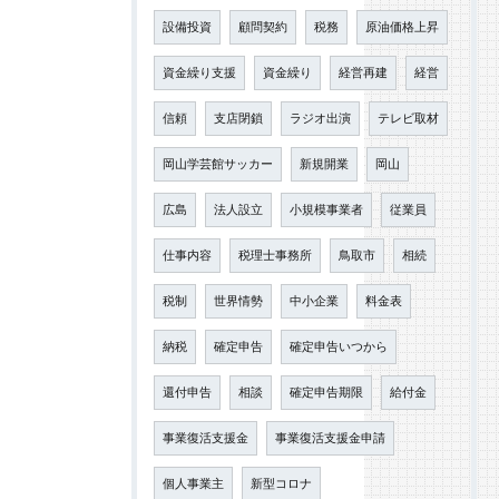
設備投資
顧問契約
税務
原油価格上昇
資金繰り支援
資金繰り
経営再建
経営
信頼
支店閉鎖
ラジオ出演
テレビ取材
岡山学芸館サッカー
新規開業
岡山
広島
法人設立
小規模事業者
従業員
仕事内容
税理士事務所
鳥取市
相続
税制
世界情勢
中小企業
料金表
納税
確定申告
確定申告いつから
還付申告
相談
確定申告期限
給付金
事業復活支援金
事業復活支援金申請
個人事業主
新型コロナ