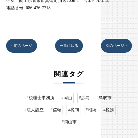
住所：岡山県倉敷市真備町川辺2058-1 吉田ビル１階
電話番号 :086-436-7218
----------------------------------------------------------------------
< 前のページ
一覧に戻る
次のページ >
関連タグ
#税理士事務所
#岡山
#広島
#鳥取市
#法人設立
#信頼
#税制
#相続
#税務
#岡山市