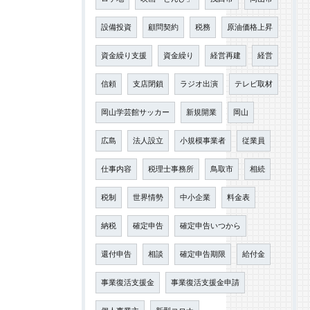
設備投資
顧問契約
税務
原油価格上昇
資金繰り支援
資金繰り
経営再建
経営
信頼
支店閉鎖
ラジオ出演
テレビ取材
岡山学芸館サッカー
新規開業
岡山
広島
法人設立
小規模事業者
従業員
仕事内容
税理士事務所
鳥取市
相続
税制
世界情勢
中小企業
料金表
納税
確定申告
確定申告いつから
還付申告
相談
確定申告期限
給付金
事業復活支援金
事業復活支援金申請