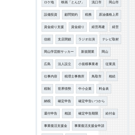
ロケ地
映画「とんび」
浅口市
岡山市
設備投資
顧問契約
税務
原油価格上昇
資金繰り支援
資金繰り
経営再建
経営
信頼
支店閉鎖
ラジオ出演
テレビ取材
岡山学芸館サッカー
新規開業
岡山
広島
法人設立
小規模事業者
従業員
仕事内容
税理士事務所
鳥取市
相続
税制
世界情勢
中小企業
料金表
納税
確定申告
確定申告いつから
還付申告
相談
確定申告期限
給付金
事業復活支援金
事業復活支援金申請