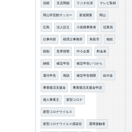
信頼
支店閉鎖
ラジオ出演
テレビ取材
岡山学芸館サッカー
新規開業
岡山
広島
法人設立
小規模事業者
従業員
仕事内容
税理士事務所
鳥取市
相続
税制
世界情勢
中小企業
料金表
納税
確定申告
確定申告いつから
還付申告
相談
確定申告期限
給付金
事業復活支援金
事業復活支援金申請
個人事業主
新型コロナ
新型コロナウイルス
新型コロナウイルス感染症
濃厚接触者