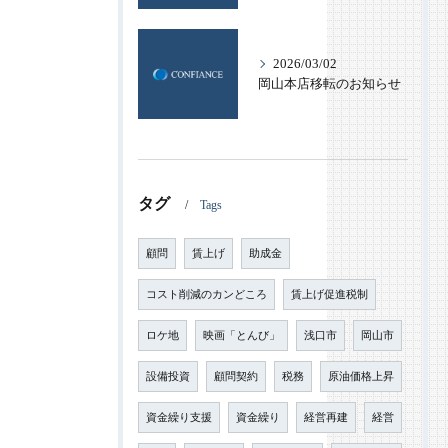
2026/03/02
岡山本店移転のお知らせ
タグ
Tags
顧問
賃上げ
助成金
コスト削減のカンどころ
賃上げ促進税制
ロケ地
映画「とんび」
浅口市
岡山市
設備投資
顧問契約
税務
原油価格上昇
資金繰り支援
資金繰り
経営再建
経営