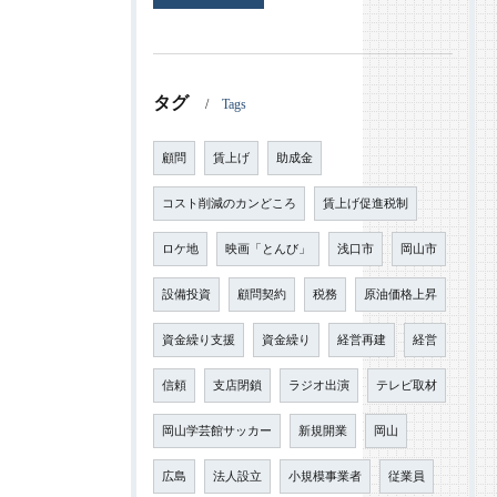
タグ
Tags
顧問
賃上げ
助成金
コスト削減のカンどころ
賃上げ促進税制
ロケ地
映画「とんび」
浅口市
岡山市
設備投資
顧問契約
税務
原油価格上昇
資金繰り支援
資金繰り
経営再建
経営
信頼
支店閉鎖
ラジオ出演
テレビ取材
岡山学芸館サッカー
新規開業
岡山
広島
法人設立
小規模事業者
従業員