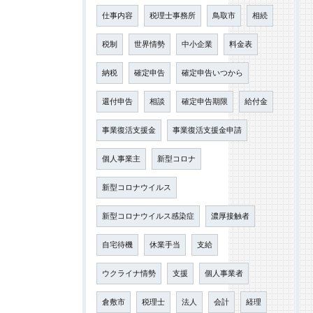
仕事内容
税理士事務所
鳥取市
相続
税制
世界情勢
中小企業
料金表
納税
確定申告
確定申告いつから
還付申告
相談
確定申告期限
給付金
事業復活支援金
事業復活支援金申請
個人事業主
新型コロナ
新型コロナウイルス
新型コロナウイルス感染症
濃厚接触者
自宅待機
休業手当
支給
ウクライナ情勢
支援
個人事業者
倉敷市
税理士
法人
会計
経理