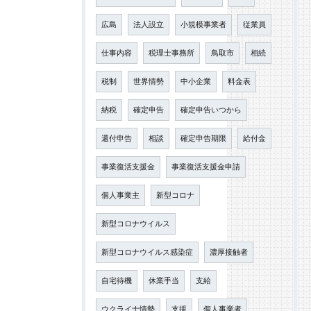
広島
法人設立
小規模事業者
従業員
仕事内容
税理士事務所
鳥取市
相続
税制
世界情勢
中小企業
料金表
納税
確定申告
確定申告いつから
還付申告
相談
確定申告期限
給付金
事業復活支援金
事業復活支援金申請
個人事業主
新型コロナ
新型コロナウイルス
新型コロナウイルス感染症
濃厚接触者
自宅待機
休業手当
支給
ウクライナ情勢
支援
個人事業者