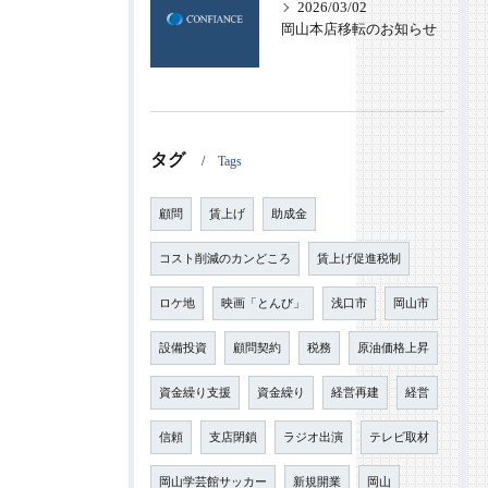
2026/03/02
岡山本店移転のお知らせ
タグ
Tags
顧問
賃上げ
助成金
コスト削減のカンどころ
賃上げ促進税制
ロケ地
映画「とんび」
浅口市
岡山市
設備投資
顧問契約
税務
原油価格上昇
資金繰り支援
資金繰り
経営再建
経営
信頼
支店閉鎖
ラジオ出演
テレビ取材
岡山学芸館サッカー
新規開業
岡山