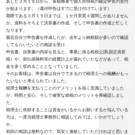
あした２月１６日から、各税務署で個人所得税の確定申告の受付
が始まります。（還付申告はすでに受け付けています）
期限である３月１５日までは、１か月実質４週間しかありません
が、資料をそろえて決算書の作成、そして申告書の作成と忙しく
なります。
最近自分で申告書を作成したが、去年より納税額が多いので確認
してもらいたいとの相談を受け、
申告書、決算書の内容を見ると、事業に係る租税公課(固定資産
税）や、前払保険料等の経費計上が漏れていたなどがあって、税
金を多く収めることとなっていました。
そのお客様は、申告書は自分でできるので税理士への報酬がもっ
たいないと考えられていました。
税理士報酬を支払うことのデメリットを強く意識していました
が、時間と安心、そして確実な節税のメリットを再確認しまし
た。
税理士に依頼することは資金がいるからお願いするか悩んでいる
方は、一度当税理士事務所に相談してみては、いかがでしょう
か。
初回の相談は無料なので、気安く連絡していただければと思いま