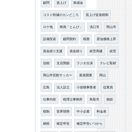
顧問
賃上げ
助成金
コスト削減のカンどころ
賃上げ促進税制
ロケ地
映画「とんび」
浅口市
岡山市
設備投資
顧問契約
税務
原油価格上昇
資金繰り支援
資金繰り
経営再建
経営
信頼
支店閉鎖
ラジオ出演
テレビ取材
岡山学芸館サッカー
新規開業
岡山
広島
法人設立
小規模事業者
従業員
仕事内容
税理士事務所
鳥取市
相続
税制
世界情勢
中小企業
料金表
納税
確定申告
確定申告いつから