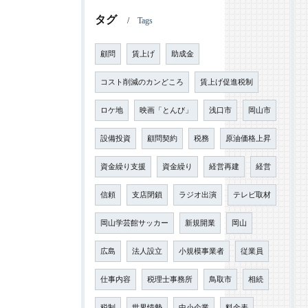
タグ
Tags
顧問
賃上げ
助成金
コスト削減のカンどころ
賃上げ促進税制
ロケ地
映画「とんび」
浅口市
岡山市
設備投資
顧問契約
税務
原油価格上昇
資金繰り支援
資金繰り
経営再建
経営
信頼
支店閉鎖
ラジオ出演
テレビ取材
岡山学芸館サッカー
新規開業
岡山
広島
法人設立
小規模事業者
従業員
仕事内容
税理士事務所
鳥取市
相続
税制
世界情勢
中小企業
料金表