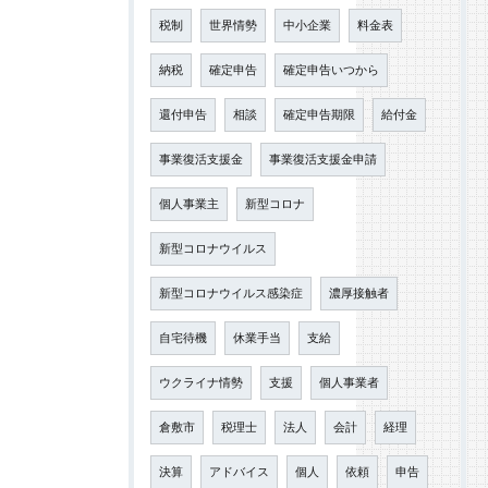
税制
世界情勢
中小企業
料金表
納税
確定申告
確定申告いつから
還付申告
相談
確定申告期限
給付金
事業復活支援金
事業復活支援金申請
個人事業主
新型コロナ
新型コロナウイルス
新型コロナウイルス感染症
濃厚接触者
自宅待機
休業手当
支給
ウクライナ情勢
支援
個人事業者
倉敷市
税理士
法人
会計
経理
決算
アドバイス
個人
依頼
申告