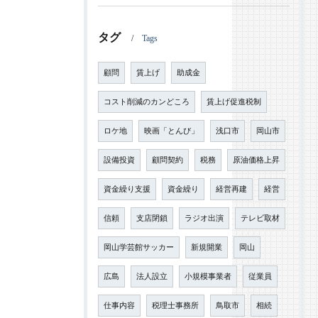
タグ
Tags
顧問
賃上げ
助成金
コスト削減のカンどころ
賃上げ促進税制
ロケ地
映画「とんび」
浅口市
岡山市
設備投資
顧問契約
税務
原油価格上昇
資金繰り支援
資金繰り
経営再建
経営
信頼
支店閉鎖
ラジオ出演
テレビ取材
岡山学芸館サッカー
新規開業
岡山
広島
法人設立
小規模事業者
従業員
仕事内容
税理士事務所
鳥取市
相続